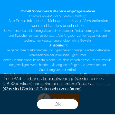
Cornett Sonnenblende ® ist eine eingetragene Marke
Ehemals AS-Autohof Scheuber Hamburg
* Alle Preise inkl. gesetzl. Mehrwertsteuer zzgl. Versandkosten,
wenn nicht anders beschrieben
Unvorhersehbare Lieferengpässe beim Hersteller, Preisänderungen, Irrtümer
und Zwischenverkauf vorbehalten. Alle Angaben zur Verfügbarkeit und
technischen Ausstattung erfolgen ohne Gewähr.
Urheberrecht
Die genannten Markennamen und Typenbezeichnungen sind eingetragene
Warenzeichen der jeweiligen Eigentümer,
deren Nennung aber keinesfalls bedeutet, dass es sich hierbei um ein Produkt
der jeweiligen Marke handelt. Die Angabe erfolgt nur zu Zwecken der
Zuordnung unserer Artikel.
Wir halten uns streng an das Datenschutzrecht gem. der EU-weit geltenden
Diese Website benutzt nur notwendige Sessioncookies
Datenschutz-Grundverordnung (DSGVO).
(z.B. Warenkorb) und keine persistenten Cookies.
Wir versenden keine Newsletter oder andere Werbemitteilungen |
Wir nutzen
(Was sind Cookies? Datenschutzerklärung)
.
eine gesicherte SSL Verbindung
Ok