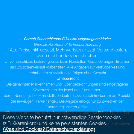
Cornett Sonnenblende ® ist eine eingetragene Marke
Ehemals AS-Autohof Scheuber Hamburg
* Alle Preise inkl. gesetzl. Mehrwertsteuer zzgl. Versandkosten,
wenn nicht anders beschrieben
Unvorhersehbare Lieferengpässe beim Hersteller, Preisänderungen, Irrtümer
und Zwischenverkauf vorbehalten. Alle Angaben zur Verfügbarkeit und
technischen Ausstattung erfolgen ohne Gewähr.
Urheberrecht
Die genannten Markennamen und Typenbezeichnungen sind eingetragene
Warenzeichen der jeweiligen Eigentümer,
deren Nennung aber keinesfalls bedeutet, dass es sich hierbei um ein Produkt
der jeweiligen Marke handelt. Die Angabe erfolgt nur zu Zwecken der
Zuordnung unserer Artikel.
Wir halten uns streng an das Datenschutzrecht gem. der EU-weit geltenden
Diese Website benutzt nur notwendige Sessioncookies
Datenschutz-Grundverordnung (DSGVO).
(z.B. Warenkorb) und keine persistenten Cookies.
Wir versenden keine Newsletter oder andere Werbemitteilungen |
Wir nutzen
(Was sind Cookies? Datenschutzerklärung)
.
eine gesicherte SSL Verbindung