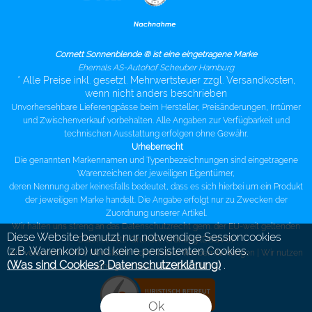
Cornett Sonnenblende ® ist eine eingetragene Marke
Ehemals AS-Autohof Scheuber Hamburg
* Alle Preise inkl. gesetzl. Mehrwertsteuer zzgl. Versandkosten,
wenn nicht anders beschrieben
Unvorhersehbare Lieferengpässe beim Hersteller, Preisänderungen, Irrtümer
und Zwischenverkauf vorbehalten. Alle Angaben zur Verfügbarkeit und
technischen Ausstattung erfolgen ohne Gewähr.
Urheberrecht
Die genannten Markennamen und Typenbezeichnungen sind eingetragene
Warenzeichen der jeweiligen Eigentümer,
deren Nennung aber keinesfalls bedeutet, dass es sich hierbei um ein Produkt
der jeweiligen Marke handelt. Die Angabe erfolgt nur zu Zwecken der
Zuordnung unserer Artikel.
Wir halten uns streng an das Datenschutzrecht gem. der EU-weit geltenden
Diese Website benutzt nur notwendige Sessioncookies
Datenschutz-Grundverordnung (DSGVO).
(z.B. Warenkorb) und keine persistenten Cookies.
Wir versenden keine Newsletter oder andere Werbemitteilungen |
Wir nutzen
(Was sind Cookies? Datenschutzerklärung)
.
eine gesicherte SSL Verbindung
Ok