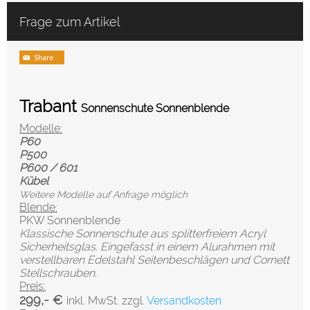
Frage zum Artikel
Trabant
Sonnenschute Sonnenblende
Modelle:
P60
P500
P600 / 601
Kübel
Weitere Modelle auf Anfrage möglich
Blende:
PKW Sonnenblende
Klassische Sonnenschute aus splitterfreiem Acryl
Sicherheitsglas. Eingefasst in einem Alurahmen mit
verstellbaren Edelstahl Seitenbeschlägen und Cornett
Stellschrauben.
Preis:
299,- €
inkl. MwSt. zzgl.
Versandkosten