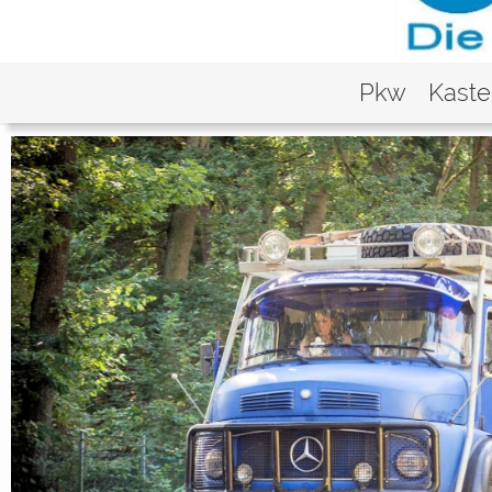
Pkw
Kast