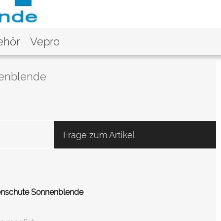
ehör
Vepro
enblende
Frage zum Artikel
nschute Sonnenblende