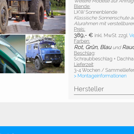
Weitere Modelle auf Anfra
Blende:
LKW Sonnenblende
Klassische Sonnenschute aus
Alurahmen mit verstellbare
Preis:
389,- €
inkl. MwSt. zzgl.
V
Farben:
Rot, Grün, Blau
Rau
und
Beschlag
:
Schraubbeschlag + Dachhal
Lieferzeit
:
3-4 Wochen / Sammelliefer
> Montageinformationen
Hersteller