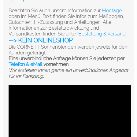
Beachten Sie auch unsere Information zur
Montage
oben im Menü. Dort finden Sie Infos zum Maßbogen,
Gutachten, H-Zulassung und Anleitungen. Alle
Informationen zur Bestellabwicklung und
Versandkosten finden Sie unter
Bestellung & Versand
.
--> KEIN ONLINESHOP
Die CORNETT Sonnenblenden werden jeweils für den
Kunden gefertigt.
Eine unverbindliche Anfrage können Sie jederzeit per
Telefon & eMail
vornehmen.
Wir erstellen Ihnen gerne ein unverbindliches Angebot
für Ihr Fahrzeug.