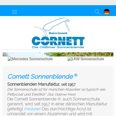
•
•
•
•
•
•
•
•
Cornett Sonnenblende
®
Sonnenblenden Manufaktur,
seit 1957
Die Sonnenschute ist für manchen Klassiker so typisch wie
Pettycoat und Eierlikör."
Zitat: Oldtimer Markt
Die Cornett Sonnenblende
auch Sonnenschute
®,
genannt,
wird seit 1957 in einer dänischen Manufa
ktur
gefertigt
(Historie)
Das durchsichtige Acryl ist
.
umrandet von einem Alurahmen und wird mit