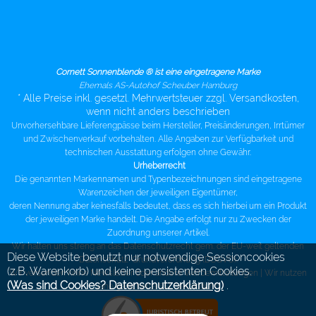
Cornett Sonnenblende ® ist eine eingetragene Marke
Ehemals AS-Autohof Scheuber Hamburg
* Alle Preise inkl. gesetzl. Mehrwertsteuer zzgl. Versandkosten,
wenn nicht anders beschrieben
Unvorhersehbare Lieferengpässe beim Hersteller, Preisänderungen, Irrtümer
und Zwischenverkauf vorbehalten. Alle Angaben zur Verfügbarkeit und
technischen Ausstattung erfolgen ohne Gewähr.
Urheberrecht
Die genannten Markennamen und Typenbezeichnungen sind eingetragene
Warenzeichen der jeweiligen Eigentümer,
deren Nennung aber keinesfalls bedeutet, dass es sich hierbei um ein Produkt
der jeweiligen Marke handelt. Die Angabe erfolgt nur zu Zwecken der
Zuordnung unserer Artikel.
Wir halten uns streng an das Datenschutzrecht gem. der EU-weit geltenden
Diese Website benutzt nur notwendige Sessioncookies
Datenschutz-Grundverordnung (DSGVO).
(z.B. Warenkorb) und keine persistenten Cookies.
Wir versenden keine Newsletter oder andere Werbemitteilungen |
Wir nutzen
(Was sind Cookies? Datenschutzerklärung)
.
eine gesicherte SSL Verbindung